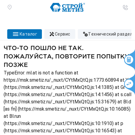
каталог
сервис
технический раздел
ЧТО-ТО ПОШЛО НЕ ТАК.
ПОЖАЛУЙСТА, ПОВТОРИТЕ ПОПЫТКУ
ПОЗЖЕ
TypeError: ml.at is not a function at
https://msk.smetiz.ru/_nuxt/CYtMxQtQ.js:1773:60894 at Ys
(https://msk.smetiz.ru/_nuxt/CYtMxQtQ.js:14:1385) at Gr
(https://msk.smetiz.ru/_nuxt/CYtMxQtQ.js:14:1456) at s.call
(https://msk.smetiz.ru/_nuxt/CYtMxQtQ.js:15:31679) at Bl.d
[as fn] (https://msk.smetiz.ru/_nuxt/CYtMxQtQ.js:10:16085)
at Bl.run
(https://msk.smetiz.ru/_nuxt/CYtMxQtQ.js:10:1910) at p
(https://msk.smetiz.ru/_nuxt/CYtMxQtQ.js:10:16543) at