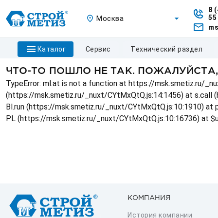
8 
55
Москва
ms
каталог
сервис
технический раздел
ЧТО-ТО ПОШЛО НЕ ТАК. ПОЖАЛУЙСТА
TypeError: ml.at is not a function at https://msk.smetiz.ru/
(https://msk.smetiz.ru/_nuxt/CYtMxQtQ.js:14:1456) at s.call 
Bl.run (https://msk.smetiz.ru/_nuxt/CYtMxQtQ.js:10:1910) at
PL (https://msk.smetiz.ru/_nuxt/CYtMxQtQ.js:10:16736) at $
КОМПАНИЯ
История компании