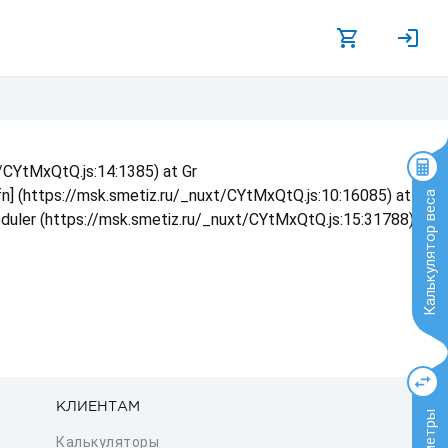
t/CYtMxQtQ.js:14:1385) at Gr
 fn] (https://msk.smetiz.ru/_nuxt/CYtMxQtQ.js:10:16085) at
Калькулятор веса
eduler (https://msk.smetiz.ru/_nuxt/CYtMxQtQ.js:15:31788) at
КЛИЕНТАМ
Калькуляторы