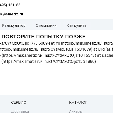
(495) 181-65-
k@smetiz.ru
калькулятор
о компании
как купить
, ПОВТОРИТЕ ПОПЫТКУ ПОЗЖЕ
_nuxt/CYtMxQtQ.js:1773:60894 at Ys (https://msk.smetiz.ru/_nux
(https://msk.smetiz.ru/_nuxt/CYtMxQtQ.js:15:31679) at Bl.d [as
 p (https://msk.smetiz.ru/_nuxt/CYtMxQtQ.js:10:16543) at s.sch
u (https://msk.smetiz.ru/_nuxt/CYtMxQtQ.js:15:31880)
СЕРВИС
КАТАЛОГ
Доставка
Анкеры