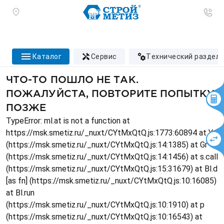
каталог
сервис
технический раздел
ЧТО-ТО ПОШЛО НЕ ТАК.
ПОЖАЛУЙСТА, ПОВТОРИТЕ ПОПЫТКУ
ПОЗЖЕ
TypeError: ml.at is not a function at
https://msk.smetiz.ru/_nuxt/CYtMxQtQ.js:1773:60894 at Ys
(https://msk.smetiz.ru/_nuxt/CYtMxQtQ.js:14:1385) at Gr
(https://msk.smetiz.ru/_nuxt/CYtMxQtQ.js:14:1456) at s.call
(https://msk.smetiz.ru/_nuxt/CYtMxQtQ.js:15:31679) at Bl.d
[as fn] (https://msk.smetiz.ru/_nuxt/CYtMxQtQ.js:10:16085)
at Bl.run
(https://msk.smetiz.ru/_nuxt/CYtMxQtQ.js:10:1910) at p
(https://msk.smetiz.ru/_nuxt/CYtMxQtQ.js:10:16543) at