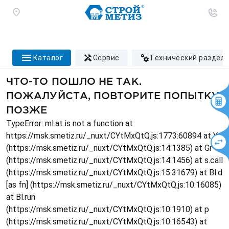
каталог
сервис
технический раздел
ЧТО-ТО ПОШЛО НЕ ТАК.
ПОЖАЛУЙСТА, ПОВТОРИТЕ ПОПЫТКУ
ПОЗЖЕ
TypeError: ml.at is not a function at
https://msk.smetiz.ru/_nuxt/CYtMxQtQ.js:1773:60894 at Ys
(https://msk.smetiz.ru/_nuxt/CYtMxQtQ.js:14:1385) at Gr
(https://msk.smetiz.ru/_nuxt/CYtMxQtQ.js:14:1456) at s.call
(https://msk.smetiz.ru/_nuxt/CYtMxQtQ.js:15:31679) at Bl.d
[as fn] (https://msk.smetiz.ru/_nuxt/CYtMxQtQ.js:10:16085)
at Bl.run
(https://msk.smetiz.ru/_nuxt/CYtMxQtQ.js:10:1910) at p
(https://msk.smetiz.ru/_nuxt/CYtMxQtQ.js:10:16543) at