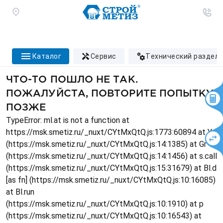
каталог
сервис
технический раздел
ЧТО-ТО ПОШЛО НЕ ТАК.
ПОЖАЛУЙСТА, ПОВТОРИТЕ ПОПЫТКУ
ПОЗЖЕ
TypeError: ml.at is not a function at
https://msk.smetiz.ru/_nuxt/CYtMxQtQ.js:1773:60894 at Ys
(https://msk.smetiz.ru/_nuxt/CYtMxQtQ.js:14:1385) at Gr
(https://msk.smetiz.ru/_nuxt/CYtMxQtQ.js:14:1456) at s.call
(https://msk.smetiz.ru/_nuxt/CYtMxQtQ.js:15:31679) at Bl.d
[as fn] (https://msk.smetiz.ru/_nuxt/CYtMxQtQ.js:10:16085)
at Bl.run
(https://msk.smetiz.ru/_nuxt/CYtMxQtQ.js:10:1910) at p
(https://msk.smetiz.ru/_nuxt/CYtMxQtQ.js:10:16543) at