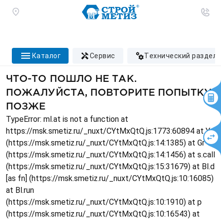
каталог
сервис
технический раздел
ЧТО-ТО ПОШЛО НЕ ТАК.
ПОЖАЛУЙСТА, ПОВТОРИТЕ ПОПЫТКУ
ПОЗЖЕ
TypeError: ml.at is not a function at
https://msk.smetiz.ru/_nuxt/CYtMxQtQ.js:1773:60894 at Ys
(https://msk.smetiz.ru/_nuxt/CYtMxQtQ.js:14:1385) at Gr
(https://msk.smetiz.ru/_nuxt/CYtMxQtQ.js:14:1456) at s.call
(https://msk.smetiz.ru/_nuxt/CYtMxQtQ.js:15:31679) at Bl.d
[as fn] (https://msk.smetiz.ru/_nuxt/CYtMxQtQ.js:10:16085)
at Bl.run
(https://msk.smetiz.ru/_nuxt/CYtMxQtQ.js:10:1910) at p
(https://msk.smetiz.ru/_nuxt/CYtMxQtQ.js:10:16543) at