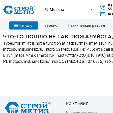
8 
55
Москва
ms
каталог
сервис
технический раздел
ЧТО-ТО ПОШЛО НЕ ТАК. ПОЖАЛУЙСТА
TypeError: ml.at is not a function at https://msk.smetiz.ru/
(https://msk.smetiz.ru/_nuxt/CYtMxQtQ.js:14:1456) at s.call 
Bl.run (https://msk.smetiz.ru/_nuxt/CYtMxQtQ.js:10:1910) at
PL (https://msk.smetiz.ru/_nuxt/CYtMxQtQ.js:10:16736) at $
КОМПАНИЯ
История компании