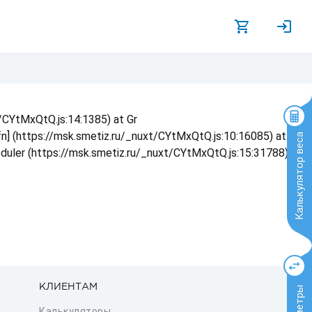
t/CYtMxQtQ.js:14:1385) at Gr
 fn] (https://msk.smetiz.ru/_nuxt/CYtMxQtQ.js:10:16085) at
Калькулятор веса
eduler (https://msk.smetiz.ru/_nuxt/CYtMxQtQ.js:15:31788) at
КЛИЕНТАМ
Калькуляторы