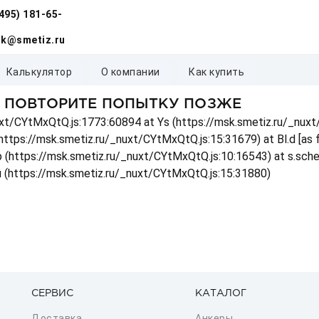
(495) 181-65-
k@smetiz.ru
калькулятор
о компании
как купить
, ПОВТОРИТЕ ПОПЫТКУ ПОЗЖЕ
_nuxt/CYtMxQtQ.js:1773:60894 at Ys (https://msk.smetiz.ru/_nux
(https://msk.smetiz.ru/_nuxt/CYtMxQtQ.js:15:31679) at Bl.d [as
 p (https://msk.smetiz.ru/_nuxt/CYtMxQtQ.js:10:16543) at s.sch
u (https://msk.smetiz.ru/_nuxt/CYtMxQtQ.js:15:31880)
СЕРВИС
КАТАЛОГ
Доставка
Анкеры