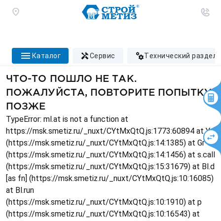
каталог
сервис
технический раздел
ЧТО-ТО ПОШЛО НЕ ТАК.
ПОЖАЛУЙСТА, ПОВТОРИТЕ ПОПЫТКУ
ПОЗЖЕ
TypeError: ml.at is not a function at
https://msk.smetiz.ru/_nuxt/CYtMxQtQ.js:1773:60894 at Ys
(https://msk.smetiz.ru/_nuxt/CYtMxQtQ.js:14:1385) at Gr
(https://msk.smetiz.ru/_nuxt/CYtMxQtQ.js:14:1456) at s.call
(https://msk.smetiz.ru/_nuxt/CYtMxQtQ.js:15:31679) at Bl.d
[as fn] (https://msk.smetiz.ru/_nuxt/CYtMxQtQ.js:10:16085)
at Bl.run
(https://msk.smetiz.ru/_nuxt/CYtMxQtQ.js:10:1910) at p
(https://msk.smetiz.ru/_nuxt/CYtMxQtQ.js:10:16543) at