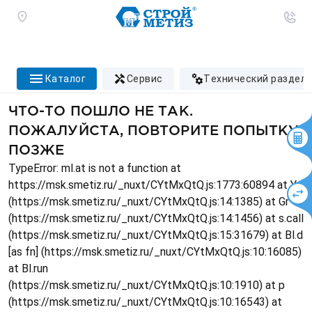
каталог
сервис
технический раздел
ЧТО-ТО ПОШЛО НЕ ТАК.
ПОЖАЛУЙСТА, ПОВТОРИТЕ ПОПЫТКУ
ПОЗЖЕ
TypeError: ml.at is not a function at
https://msk.smetiz.ru/_nuxt/CYtMxQtQ.js:1773:60894 at Ys
(https://msk.smetiz.ru/_nuxt/CYtMxQtQ.js:14:1385) at Gr
(https://msk.smetiz.ru/_nuxt/CYtMxQtQ.js:14:1456) at s.call
(https://msk.smetiz.ru/_nuxt/CYtMxQtQ.js:15:31679) at Bl.d
[as fn] (https://msk.smetiz.ru/_nuxt/CYtMxQtQ.js:10:16085)
at Bl.run
(https://msk.smetiz.ru/_nuxt/CYtMxQtQ.js:10:1910) at p
(https://msk.smetiz.ru/_nuxt/CYtMxQtQ.js:10:16543) at