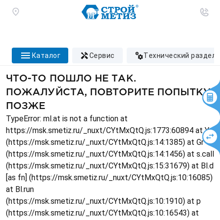
каталог
сервис
технический раздел
ЧТО-ТО ПОШЛО НЕ ТАК.
ПОЖАЛУЙСТА, ПОВТОРИТЕ ПОПЫТКУ
ПОЗЖЕ
TypeError: ml.at is not a function at
https://msk.smetiz.ru/_nuxt/CYtMxQtQ.js:1773:60894 at Ys
(https://msk.smetiz.ru/_nuxt/CYtMxQtQ.js:14:1385) at Gr
(https://msk.smetiz.ru/_nuxt/CYtMxQtQ.js:14:1456) at s.call
(https://msk.smetiz.ru/_nuxt/CYtMxQtQ.js:15:31679) at Bl.d
[as fn] (https://msk.smetiz.ru/_nuxt/CYtMxQtQ.js:10:16085)
at Bl.run
(https://msk.smetiz.ru/_nuxt/CYtMxQtQ.js:10:1910) at p
(https://msk.smetiz.ru/_nuxt/CYtMxQtQ.js:10:16543) at