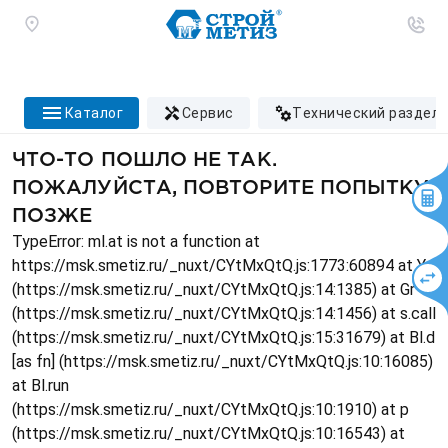
каталог
сервис
технический раздел
ЧТО-ТО ПОШЛО НЕ ТАК.
ПОЖАЛУЙСТА, ПОВТОРИТЕ ПОПЫТКУ
ПОЗЖЕ
TypeError: ml.at is not a function at
https://msk.smetiz.ru/_nuxt/CYtMxQtQ.js:1773:60894 at Ys
(https://msk.smetiz.ru/_nuxt/CYtMxQtQ.js:14:1385) at Gr
(https://msk.smetiz.ru/_nuxt/CYtMxQtQ.js:14:1456) at s.call
(https://msk.smetiz.ru/_nuxt/CYtMxQtQ.js:15:31679) at Bl.d
[as fn] (https://msk.smetiz.ru/_nuxt/CYtMxQtQ.js:10:16085)
at Bl.run
(https://msk.smetiz.ru/_nuxt/CYtMxQtQ.js:10:1910) at p
(https://msk.smetiz.ru/_nuxt/CYtMxQtQ.js:10:16543) at