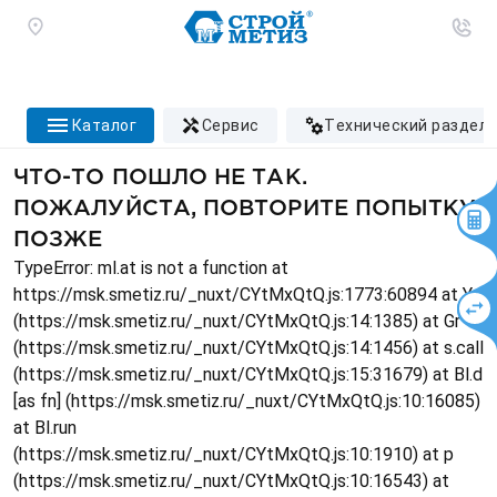
каталог
сервис
технический раздел
ЧТО-ТО ПОШЛО НЕ ТАК.
ПОЖАЛУЙСТА, ПОВТОРИТЕ ПОПЫТКУ
ПОЗЖЕ
TypeError: ml.at is not a function at
https://msk.smetiz.ru/_nuxt/CYtMxQtQ.js:1773:60894 at Ys
(https://msk.smetiz.ru/_nuxt/CYtMxQtQ.js:14:1385) at Gr
(https://msk.smetiz.ru/_nuxt/CYtMxQtQ.js:14:1456) at s.call
(https://msk.smetiz.ru/_nuxt/CYtMxQtQ.js:15:31679) at Bl.d
[as fn] (https://msk.smetiz.ru/_nuxt/CYtMxQtQ.js:10:16085)
at Bl.run
(https://msk.smetiz.ru/_nuxt/CYtMxQtQ.js:10:1910) at p
(https://msk.smetiz.ru/_nuxt/CYtMxQtQ.js:10:16543) at