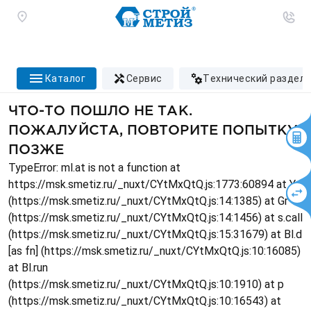
каталог
сервис
технический раздел
ЧТО-ТО ПОШЛО НЕ ТАК.
ПОЖАЛУЙСТА, ПОВТОРИТЕ ПОПЫТКУ
ПОЗЖЕ
TypeError: ml.at is not a function at
https://msk.smetiz.ru/_nuxt/CYtMxQtQ.js:1773:60894 at Ys
(https://msk.smetiz.ru/_nuxt/CYtMxQtQ.js:14:1385) at Gr
(https://msk.smetiz.ru/_nuxt/CYtMxQtQ.js:14:1456) at s.call
(https://msk.smetiz.ru/_nuxt/CYtMxQtQ.js:15:31679) at Bl.d
[as fn] (https://msk.smetiz.ru/_nuxt/CYtMxQtQ.js:10:16085)
at Bl.run
(https://msk.smetiz.ru/_nuxt/CYtMxQtQ.js:10:1910) at p
(https://msk.smetiz.ru/_nuxt/CYtMxQtQ.js:10:16543) at