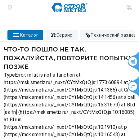
каталог
сервис
технический раздел
ЧТО-ТО ПОШЛО НЕ ТАК.
ПОЖАЛУЙСТА, ПОВТОРИТЕ ПОПЫТКУ
ПОЗЖЕ
TypeError: ml.at is not a function at
https://msk.smetiz.ru/_nuxt/CYtMxQtQ.js:1773:60894 at Ys
(https://msk.smetiz.ru/_nuxt/CYtMxQtQ.js:14:1385) at Gr
(https://msk.smetiz.ru/_nuxt/CYtMxQtQ.js:14:1456) at s.call
(https://msk.smetiz.ru/_nuxt/CYtMxQtQ.js:15:31679) at Bl.d
[as fn] (https://msk.smetiz.ru/_nuxt/CYtMxQtQ.js:10:16085)
at Bl.run
(https://msk.smetiz.ru/_nuxt/CYtMxQtQ.js:10:1910) at p
(https://msk.smetiz.ru/_nuxt/CYtMxQtQ.js:10:16543) at