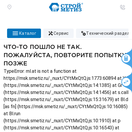
каталог
сервис
технический раздел
ЧТО-ТО ПОШЛО НЕ ТАК.
ПОЖАЛУЙСТА, ПОВТОРИТЕ ПОПЫТКУ
ПОЗЖЕ
TypeError: ml.at is not a function at
https://msk.smetiz.ru/_nuxt/CYtMxQtQ.js:1773:60894 at Ys
(https://msk.smetiz.ru/_nuxt/CYtMxQtQ.js:14:1385) at Gr
(https://msk.smetiz.ru/_nuxt/CYtMxQtQ.js:14:1456) at s.call
(https://msk.smetiz.ru/_nuxt/CYtMxQtQ.js:15:31679) at Bl.d
[as fn] (https://msk.smetiz.ru/_nuxt/CYtMxQtQ.js:10:16085)
at Bl.run
(https://msk.smetiz.ru/_nuxt/CYtMxQtQ.js:10:1910) at p
(https://msk.smetiz.ru/_nuxt/CYtMxQtQ.js:10:16543) at