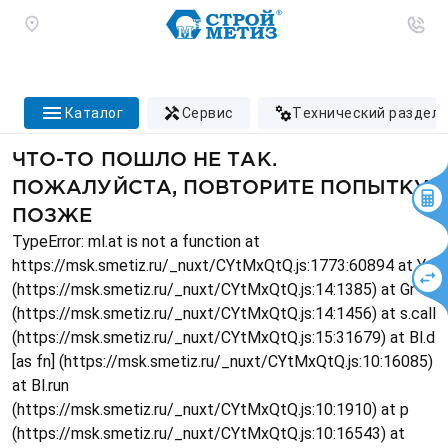
каталог
сервис
технический раздел
ЧТО-ТО ПОШЛО НЕ ТАК.
ПОЖАЛУЙСТА, ПОВТОРИТЕ ПОПЫТКУ
ПОЗЖЕ
TypeError: ml.at is not a function at
https://msk.smetiz.ru/_nuxt/CYtMxQtQ.js:1773:60894 at Ys
(https://msk.smetiz.ru/_nuxt/CYtMxQtQ.js:14:1385) at Gr
(https://msk.smetiz.ru/_nuxt/CYtMxQtQ.js:14:1456) at s.call
(https://msk.smetiz.ru/_nuxt/CYtMxQtQ.js:15:31679) at Bl.d
[as fn] (https://msk.smetiz.ru/_nuxt/CYtMxQtQ.js:10:16085)
at Bl.run
(https://msk.smetiz.ru/_nuxt/CYtMxQtQ.js:10:1910) at p
(https://msk.smetiz.ru/_nuxt/CYtMxQtQ.js:10:16543) at