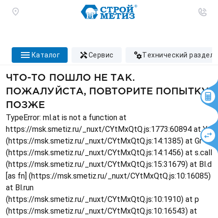
каталог
сервис
технический раздел
ЧТО-ТО ПОШЛО НЕ ТАК.
ПОЖАЛУЙСТА, ПОВТОРИТЕ ПОПЫТКУ
ПОЗЖЕ
TypeError: ml.at is not a function at
https://msk.smetiz.ru/_nuxt/CYtMxQtQ.js:1773:60894 at Ys
(https://msk.smetiz.ru/_nuxt/CYtMxQtQ.js:14:1385) at Gr
(https://msk.smetiz.ru/_nuxt/CYtMxQtQ.js:14:1456) at s.call
(https://msk.smetiz.ru/_nuxt/CYtMxQtQ.js:15:31679) at Bl.d
[as fn] (https://msk.smetiz.ru/_nuxt/CYtMxQtQ.js:10:16085)
at Bl.run
(https://msk.smetiz.ru/_nuxt/CYtMxQtQ.js:10:1910) at p
(https://msk.smetiz.ru/_nuxt/CYtMxQtQ.js:10:16543) at