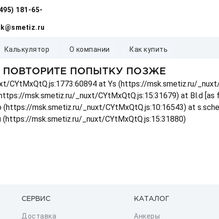
(495) 181-65-
k@smetiz.ru
калькулятор
о компании
как купить
, ПОВТОРИТЕ ПОПЫТКУ ПОЗЖЕ
_nuxt/CYtMxQtQ.js:1773:60894 at Ys (https://msk.smetiz.ru/_nux
(https://msk.smetiz.ru/_nuxt/CYtMxQtQ.js:15:31679) at Bl.d [as
 p (https://msk.smetiz.ru/_nuxt/CYtMxQtQ.js:10:16543) at s.sch
u (https://msk.smetiz.ru/_nuxt/CYtMxQtQ.js:15:31880)
СЕРВИС
КАТАЛОГ
Доставка
Анкеры