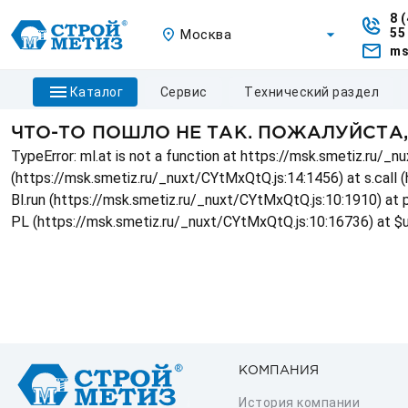
8 
55
Москва
ms
каталог
сервис
технический раздел
ЧТО-ТО ПОШЛО НЕ ТАК. ПОЖАЛУЙСТА
TypeError: ml.at is not a function at https://msk.smetiz.ru/
(https://msk.smetiz.ru/_nuxt/CYtMxQtQ.js:14:1456) at s.call 
Bl.run (https://msk.smetiz.ru/_nuxt/CYtMxQtQ.js:10:1910) at
PL (https://msk.smetiz.ru/_nuxt/CYtMxQtQ.js:10:16736) at $
КОМПАНИЯ
История компании