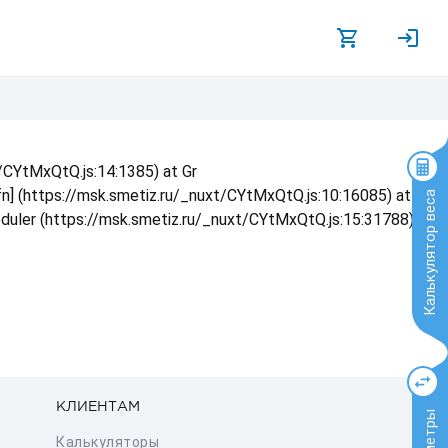
t/CYtMxQtQ.js:14:1385) at Gr
 fn] (https://msk.smetiz.ru/_nuxt/CYtMxQtQ.js:10:16085) at
Калькулятор веса
eduler (https://msk.smetiz.ru/_nuxt/CYtMxQtQ.js:15:31788) at
КЛИЕНТАМ
Калькуляторы