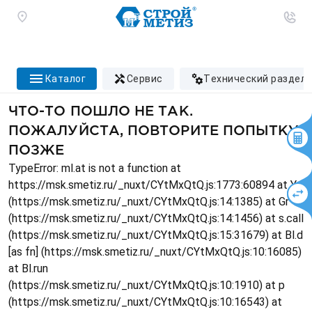
каталог
сервис
технический раздел
ЧТО-ТО ПОШЛО НЕ ТАК.
ПОЖАЛУЙСТА, ПОВТОРИТЕ ПОПЫТКУ
ПОЗЖЕ
TypeError: ml.at is not a function at
https://msk.smetiz.ru/_nuxt/CYtMxQtQ.js:1773:60894 at Ys
(https://msk.smetiz.ru/_nuxt/CYtMxQtQ.js:14:1385) at Gr
(https://msk.smetiz.ru/_nuxt/CYtMxQtQ.js:14:1456) at s.call
(https://msk.smetiz.ru/_nuxt/CYtMxQtQ.js:15:31679) at Bl.d
[as fn] (https://msk.smetiz.ru/_nuxt/CYtMxQtQ.js:10:16085)
at Bl.run
(https://msk.smetiz.ru/_nuxt/CYtMxQtQ.js:10:1910) at p
(https://msk.smetiz.ru/_nuxt/CYtMxQtQ.js:10:16543) at