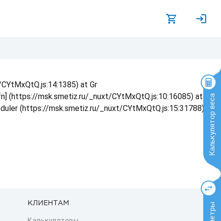
t/CYtMxQtQ.js:14:1385) at Gr
 fn] (https://msk.smetiz.ru/_nuxt/CYtMxQtQ.js:10:16085) at
Калькулятор веса
eduler (https://msk.smetiz.ru/_nuxt/CYtMxQtQ.js:15:31788) at
КЛИЕНТАМ
Калькуляторы