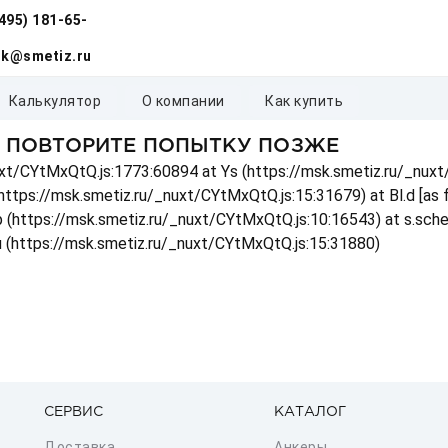
(495) 181-65-
k@smetiz.ru
калькулятор
о компании
как купить
, ПОВТОРИТЕ ПОПЫТКУ ПОЗЖЕ
_nuxt/CYtMxQtQ.js:1773:60894 at Ys (https://msk.smetiz.ru/_nux
(https://msk.smetiz.ru/_nuxt/CYtMxQtQ.js:15:31679) at Bl.d [as
 p (https://msk.smetiz.ru/_nuxt/CYtMxQtQ.js:10:16543) at s.sch
u (https://msk.smetiz.ru/_nuxt/CYtMxQtQ.js:15:31880)
СЕРВИС
КАТАЛОГ
Доставка
Анкеры