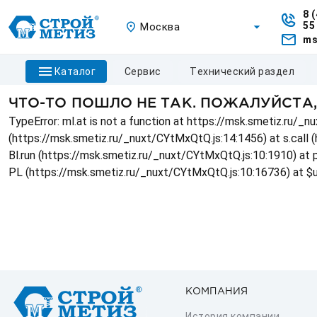
8 
55
Москва
ms
каталог
сервис
технический раздел
ЧТО-ТО ПОШЛО НЕ ТАК. ПОЖАЛУЙСТА
TypeError: ml.at is not a function at https://msk.smetiz.ru/
(https://msk.smetiz.ru/_nuxt/CYtMxQtQ.js:14:1456) at s.call 
Bl.run (https://msk.smetiz.ru/_nuxt/CYtMxQtQ.js:10:1910) at
PL (https://msk.smetiz.ru/_nuxt/CYtMxQtQ.js:10:16736) at $
КОМПАНИЯ
История компании