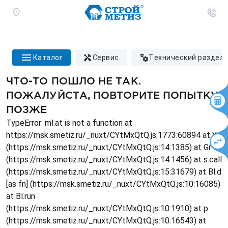
каталог
сервис
технический раздел
ЧТО-ТО ПОШЛО НЕ ТАК.
ПОЖАЛУЙСТА, ПОВТОРИТЕ ПОПЫТКУ
ПОЗЖЕ
TypeError: ml.at is not a function at
https://msk.smetiz.ru/_nuxt/CYtMxQtQ.js:1773:60894 at Ys
(https://msk.smetiz.ru/_nuxt/CYtMxQtQ.js:14:1385) at Gr
(https://msk.smetiz.ru/_nuxt/CYtMxQtQ.js:14:1456) at s.call
(https://msk.smetiz.ru/_nuxt/CYtMxQtQ.js:15:31679) at Bl.d
[as fn] (https://msk.smetiz.ru/_nuxt/CYtMxQtQ.js:10:16085)
at Bl.run
(https://msk.smetiz.ru/_nuxt/CYtMxQtQ.js:10:1910) at p
(https://msk.smetiz.ru/_nuxt/CYtMxQtQ.js:10:16543) at