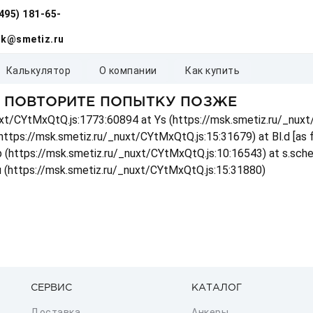
(495) 181-65-
k@smetiz.ru
калькулятор
о компании
как купить
, ПОВТОРИТЕ ПОПЫТКУ ПОЗЖЕ
_nuxt/CYtMxQtQ.js:1773:60894 at Ys (https://msk.smetiz.ru/_nux
(https://msk.smetiz.ru/_nuxt/CYtMxQtQ.js:15:31679) at Bl.d [as
 p (https://msk.smetiz.ru/_nuxt/CYtMxQtQ.js:10:16543) at s.sch
u (https://msk.smetiz.ru/_nuxt/CYtMxQtQ.js:15:31880)
СЕРВИС
КАТАЛОГ
Доставка
Анкеры