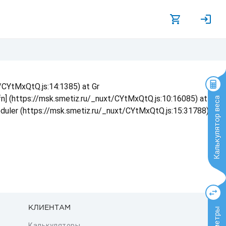
t/CYtMxQtQ.js:14:1385) at Gr
 fn] (https://msk.smetiz.ru/_nuxt/CYtMxQtQ.js:10:16085) at
Калькулятор веса
eduler (https://msk.smetiz.ru/_nuxt/CYtMxQtQ.js:15:31788) at
КЛИЕНТАМ
Калькуляторы