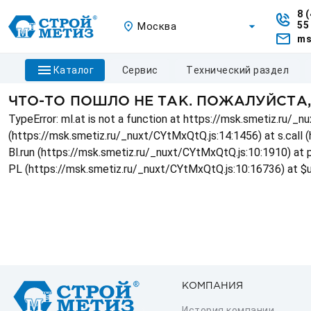
8 
55
Москва
ms
каталог
сервис
технический раздел
ЧТО-ТО ПОШЛО НЕ ТАК. ПОЖАЛУЙСТА
TypeError: ml.at is not a function at https://msk.smetiz.ru/
(https://msk.smetiz.ru/_nuxt/CYtMxQtQ.js:14:1456) at s.call 
Bl.run (https://msk.smetiz.ru/_nuxt/CYtMxQtQ.js:10:1910) at
PL (https://msk.smetiz.ru/_nuxt/CYtMxQtQ.js:10:16736) at $
КОМПАНИЯ
История компании