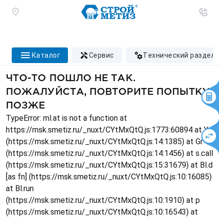
каталог
сервис
технический раздел
ЧТО-ТО ПОШЛО НЕ ТАК.
ПОЖАЛУЙСТА, ПОВТОРИТЕ ПОПЫТКУ
ПОЗЖЕ
TypeError: ml.at is not a function at
https://msk.smetiz.ru/_nuxt/CYtMxQtQ.js:1773:60894 at Ys
(https://msk.smetiz.ru/_nuxt/CYtMxQtQ.js:14:1385) at Gr
(https://msk.smetiz.ru/_nuxt/CYtMxQtQ.js:14:1456) at s.call
(https://msk.smetiz.ru/_nuxt/CYtMxQtQ.js:15:31679) at Bl.d
[as fn] (https://msk.smetiz.ru/_nuxt/CYtMxQtQ.js:10:16085)
at Bl.run
(https://msk.smetiz.ru/_nuxt/CYtMxQtQ.js:10:1910) at p
(https://msk.smetiz.ru/_nuxt/CYtMxQtQ.js:10:16543) at