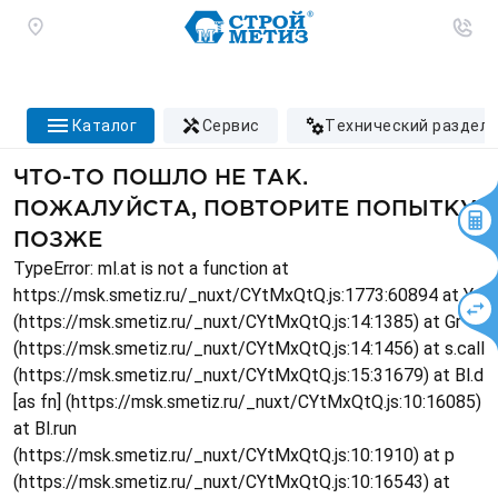
каталог
сервис
технический раздел
ЧТО-ТО ПОШЛО НЕ ТАК.
ПОЖАЛУЙСТА, ПОВТОРИТЕ ПОПЫТКУ
ПОЗЖЕ
TypeError: ml.at is not a function at
https://msk.smetiz.ru/_nuxt/CYtMxQtQ.js:1773:60894 at Ys
(https://msk.smetiz.ru/_nuxt/CYtMxQtQ.js:14:1385) at Gr
(https://msk.smetiz.ru/_nuxt/CYtMxQtQ.js:14:1456) at s.call
(https://msk.smetiz.ru/_nuxt/CYtMxQtQ.js:15:31679) at Bl.d
[as fn] (https://msk.smetiz.ru/_nuxt/CYtMxQtQ.js:10:16085)
at Bl.run
(https://msk.smetiz.ru/_nuxt/CYtMxQtQ.js:10:1910) at p
(https://msk.smetiz.ru/_nuxt/CYtMxQtQ.js:10:16543) at