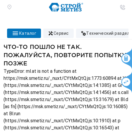
каталог
сервис
технический раздел
ЧТО-ТО ПОШЛО НЕ ТАК.
ПОЖАЛУЙСТА, ПОВТОРИТЕ ПОПЫТКУ
ПОЗЖЕ
TypeError: ml.at is not a function at
https://msk.smetiz.ru/_nuxt/CYtMxQtQ.js:1773:60894 at Ys
(https://msk.smetiz.ru/_nuxt/CYtMxQtQ.js:14:1385) at Gr
(https://msk.smetiz.ru/_nuxt/CYtMxQtQ.js:14:1456) at s.call
(https://msk.smetiz.ru/_nuxt/CYtMxQtQ.js:15:31679) at Bl.d
[as fn] (https://msk.smetiz.ru/_nuxt/CYtMxQtQ.js:10:16085)
at Bl.run
(https://msk.smetiz.ru/_nuxt/CYtMxQtQ.js:10:1910) at p
(https://msk.smetiz.ru/_nuxt/CYtMxQtQ.js:10:16543) at