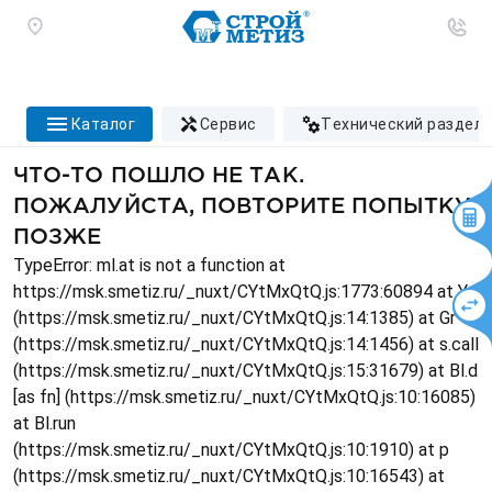
каталог
сервис
технический раздел
ЧТО-ТО ПОШЛО НЕ ТАК.
ПОЖАЛУЙСТА, ПОВТОРИТЕ ПОПЫТКУ
ПОЗЖЕ
TypeError: ml.at is not a function at
https://msk.smetiz.ru/_nuxt/CYtMxQtQ.js:1773:60894 at Ys
(https://msk.smetiz.ru/_nuxt/CYtMxQtQ.js:14:1385) at Gr
(https://msk.smetiz.ru/_nuxt/CYtMxQtQ.js:14:1456) at s.call
(https://msk.smetiz.ru/_nuxt/CYtMxQtQ.js:15:31679) at Bl.d
[as fn] (https://msk.smetiz.ru/_nuxt/CYtMxQtQ.js:10:16085)
at Bl.run
(https://msk.smetiz.ru/_nuxt/CYtMxQtQ.js:10:1910) at p
(https://msk.smetiz.ru/_nuxt/CYtMxQtQ.js:10:16543) at