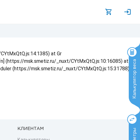
t/CYtMxQtQ.js:14:1385) at Gr
 fn] (https://msk.smetiz.ru/_nuxt/CYtMxQtQ.js:10:16085) at
Калькулятор веса
eduler (https://msk.smetiz.ru/_nuxt/CYtMxQtQ.js:15:31788) at
КЛИЕНТАМ
Калькуляторы