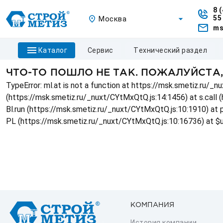
8 
55
Москва
ms
каталог
сервис
технический раздел
ЧТО-ТО ПОШЛО НЕ ТАК. ПОЖАЛУЙСТА
TypeError: ml.at is not a function at https://msk.smetiz.ru/
(https://msk.smetiz.ru/_nuxt/CYtMxQtQ.js:14:1456) at s.call 
Bl.run (https://msk.smetiz.ru/_nuxt/CYtMxQtQ.js:10:1910) at
PL (https://msk.smetiz.ru/_nuxt/CYtMxQtQ.js:10:16736) at $
КОМПАНИЯ
История компании