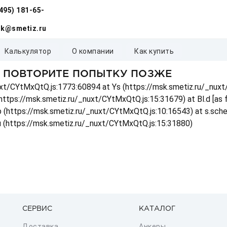
(495) 181-65-
k@smetiz.ru
калькулятор
о компании
как купить
, ПОВТОРИТЕ ПОПЫТКУ ПОЗЖЕ
_nuxt/CYtMxQtQ.js:1773:60894 at Ys (https://msk.smetiz.ru/_nux
(https://msk.smetiz.ru/_nuxt/CYtMxQtQ.js:15:31679) at Bl.d [as
 p (https://msk.smetiz.ru/_nuxt/CYtMxQtQ.js:10:16543) at s.sch
u (https://msk.smetiz.ru/_nuxt/CYtMxQtQ.js:15:31880)
СЕРВИС
КАТАЛОГ
Доставка
Анкеры