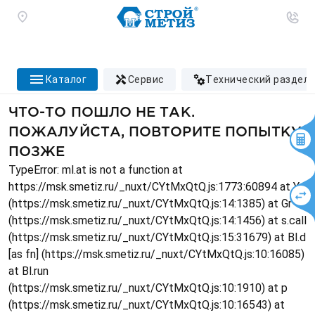
каталог
сервис
технический раздел
ЧТО-ТО ПОШЛО НЕ ТАК.
ПОЖАЛУЙСТА, ПОВТОРИТЕ ПОПЫТКУ
ПОЗЖЕ
TypeError: ml.at is not a function at
https://msk.smetiz.ru/_nuxt/CYtMxQtQ.js:1773:60894 at Ys
(https://msk.smetiz.ru/_nuxt/CYtMxQtQ.js:14:1385) at Gr
(https://msk.smetiz.ru/_nuxt/CYtMxQtQ.js:14:1456) at s.call
(https://msk.smetiz.ru/_nuxt/CYtMxQtQ.js:15:31679) at Bl.d
[as fn] (https://msk.smetiz.ru/_nuxt/CYtMxQtQ.js:10:16085)
at Bl.run
(https://msk.smetiz.ru/_nuxt/CYtMxQtQ.js:10:1910) at p
(https://msk.smetiz.ru/_nuxt/CYtMxQtQ.js:10:16543) at