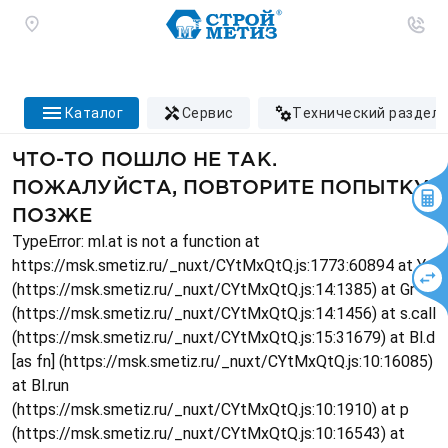
каталог
сервис
технический раздел
ЧТО-ТО ПОШЛО НЕ ТАК.
ПОЖАЛУЙСТА, ПОВТОРИТЕ ПОПЫТКУ
ПОЗЖЕ
TypeError: ml.at is not a function at
https://msk.smetiz.ru/_nuxt/CYtMxQtQ.js:1773:60894 at Ys
(https://msk.smetiz.ru/_nuxt/CYtMxQtQ.js:14:1385) at Gr
(https://msk.smetiz.ru/_nuxt/CYtMxQtQ.js:14:1456) at s.call
(https://msk.smetiz.ru/_nuxt/CYtMxQtQ.js:15:31679) at Bl.d
[as fn] (https://msk.smetiz.ru/_nuxt/CYtMxQtQ.js:10:16085)
at Bl.run
(https://msk.smetiz.ru/_nuxt/CYtMxQtQ.js:10:1910) at p
(https://msk.smetiz.ru/_nuxt/CYtMxQtQ.js:10:16543) at