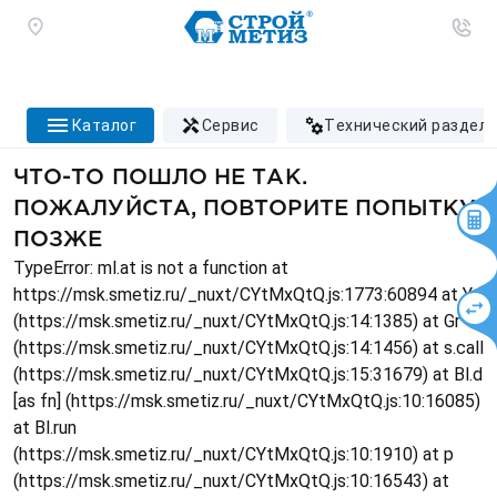
каталог
сервис
технический раздел
ЧТО-ТО ПОШЛО НЕ ТАК.
ПОЖАЛУЙСТА, ПОВТОРИТЕ ПОПЫТКУ
ПОЗЖЕ
TypeError: ml.at is not a function at
https://msk.smetiz.ru/_nuxt/CYtMxQtQ.js:1773:60894 at Ys
(https://msk.smetiz.ru/_nuxt/CYtMxQtQ.js:14:1385) at Gr
(https://msk.smetiz.ru/_nuxt/CYtMxQtQ.js:14:1456) at s.call
(https://msk.smetiz.ru/_nuxt/CYtMxQtQ.js:15:31679) at Bl.d
[as fn] (https://msk.smetiz.ru/_nuxt/CYtMxQtQ.js:10:16085)
at Bl.run
(https://msk.smetiz.ru/_nuxt/CYtMxQtQ.js:10:1910) at p
(https://msk.smetiz.ru/_nuxt/CYtMxQtQ.js:10:16543) at