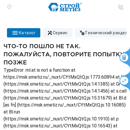
каталог
сервис
технический раздел
ЧТО-ТО ПОШЛО НЕ ТАК.
ПОЖАЛУЙСТА, ПОВТОРИТЕ ПОПЫТКУ
ПОЗЖЕ
TypeError: ml.at is not a function at
https://msk.smetiz.ru/_nuxt/CYtMxQtQ.js:1773:60894 at Ys
(https://msk.smetiz.ru/_nuxt/CYtMxQtQ.js:14:1385) at Gr
(https://msk.smetiz.ru/_nuxt/CYtMxQtQ.js:14:1456) at s.call
(https://msk.smetiz.ru/_nuxt/CYtMxQtQ.js:15:31679) at Bl.d
[as fn] (https://msk.smetiz.ru/_nuxt/CYtMxQtQ.js:10:16085)
at Bl.run
(https://msk.smetiz.ru/_nuxt/CYtMxQtQ.js:10:1910) at p
(https://msk.smetiz.ru/_nuxt/CYtMxQtQ.js:10:16543) at