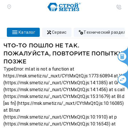
каталог
сервис
технический раздел
ЧТО-ТО ПОШЛО НЕ ТАК.
ПОЖАЛУЙСТА, ПОВТОРИТЕ ПОПЫТКУ
ПОЗЖЕ
TypeError: ml.at is not a function at
https://msk.smetiz.ru/_nuxt/CYtMxQtQ.js:1773:60894 at Ys
(https://msk.smetiz.ru/_nuxt/CYtMxQtQ.js:14:1385) at Gr
(https://msk.smetiz.ru/_nuxt/CYtMxQtQ.js:14:1456) at s.call
(https://msk.smetiz.ru/_nuxt/CYtMxQtQ.js:15:31679) at Bl.d
[as fn] (https://msk.smetiz.ru/_nuxt/CYtMxQtQ.js:10:16085)
at Bl.run
(https://msk.smetiz.ru/_nuxt/CYtMxQtQ.js:10:1910) at p
(https://msk.smetiz.ru/_nuxt/CYtMxQtQ.js:10:16543) at