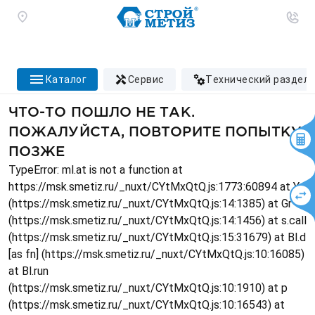
каталог
сервис
технический раздел
ЧТО-ТО ПОШЛО НЕ ТАК.
ПОЖАЛУЙСТА, ПОВТОРИТЕ ПОПЫТКУ
ПОЗЖЕ
TypeError: ml.at is not a function at
https://msk.smetiz.ru/_nuxt/CYtMxQtQ.js:1773:60894 at Ys
(https://msk.smetiz.ru/_nuxt/CYtMxQtQ.js:14:1385) at Gr
(https://msk.smetiz.ru/_nuxt/CYtMxQtQ.js:14:1456) at s.call
(https://msk.smetiz.ru/_nuxt/CYtMxQtQ.js:15:31679) at Bl.d
[as fn] (https://msk.smetiz.ru/_nuxt/CYtMxQtQ.js:10:16085)
at Bl.run
(https://msk.smetiz.ru/_nuxt/CYtMxQtQ.js:10:1910) at p
(https://msk.smetiz.ru/_nuxt/CYtMxQtQ.js:10:16543) at