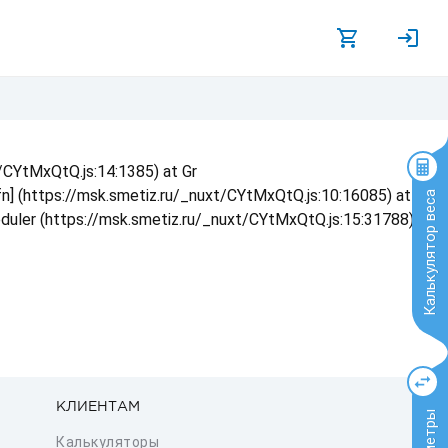
t/CYtMxQtQ.js:14:1385) at Gr
 fn] (https://msk.smetiz.ru/_nuxt/CYtMxQtQ.js:10:16085) at
Калькулятор веса
eduler (https://msk.smetiz.ru/_nuxt/CYtMxQtQ.js:15:31788) at
КЛИЕНТАМ
Калькуляторы