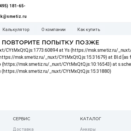
(495) 181-65-
k@smetiz.ru
калькулятор
о компании
как купить
, ПОВТОРИТЕ ПОПЫТКУ ПОЗЖЕ
_nuxt/CYtMxQtQ.js:1773:60894 at Ys (https://msk.smetiz.ru/_nux
(https://msk.smetiz.ru/_nuxt/CYtMxQtQ.js:15:31679) at Bl.d [as
 p (https://msk.smetiz.ru/_nuxt/CYtMxQtQ.js:10:16543) at s.sch
u (https://msk.smetiz.ru/_nuxt/CYtMxQtQ.js:15:31880)
СЕРВИС
КАТАЛОГ
Доставка
Анкеры