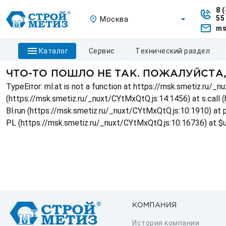
8 
55
Москва
ms
каталог
сервис
технический раздел
ЧТО-ТО ПОШЛО НЕ ТАК. ПОЖАЛУЙСТА
TypeError: ml.at is not a function at https://msk.smetiz.ru/
(https://msk.smetiz.ru/_nuxt/CYtMxQtQ.js:14:1456) at s.call 
Bl.run (https://msk.smetiz.ru/_nuxt/CYtMxQtQ.js:10:1910) at
PL (https://msk.smetiz.ru/_nuxt/CYtMxQtQ.js:10:16736) at $
КОМПАНИЯ
История компании