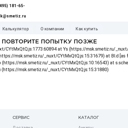
(495) 181-65-
k@smetiz.ru
калькулятор
о компании
как купить
, ПОВТОРИТЕ ПОПЫТКУ ПОЗЖЕ
_nuxt/CYtMxQtQ.js:1773:60894 at Ys (https://msk.smetiz.ru/_nux
(https://msk.smetiz.ru/_nuxt/CYtMxQtQ.js:15:31679) at Bl.d [as
 p (https://msk.smetiz.ru/_nuxt/CYtMxQtQ.js:10:16543) at s.sch
u (https://msk.smetiz.ru/_nuxt/CYtMxQtQ.js:15:31880)
СЕРВИС
КАТАЛОГ
Доставка
Анкеры