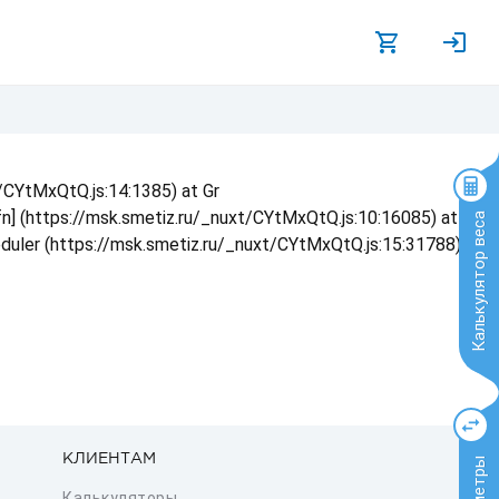
t/CYtMxQtQ.js:14:1385) at Gr
 fn] (https://msk.smetiz.ru/_nuxt/CYtMxQtQ.js:10:16085) at
Калькулятор веса
eduler (https://msk.smetiz.ru/_nuxt/CYtMxQtQ.js:15:31788) at
КЛИЕНТАМ
Калькуляторы