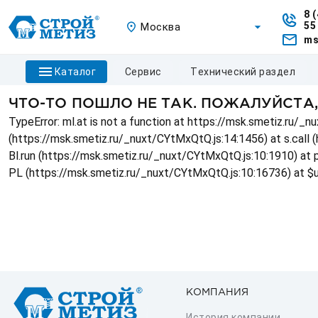
8 
55
Москва
ms
каталог
сервис
технический раздел
ЧТО-ТО ПОШЛО НЕ ТАК. ПОЖАЛУЙСТА
TypeError: ml.at is not a function at https://msk.smetiz.ru/
(https://msk.smetiz.ru/_nuxt/CYtMxQtQ.js:14:1456) at s.call 
Bl.run (https://msk.smetiz.ru/_nuxt/CYtMxQtQ.js:10:1910) at
PL (https://msk.smetiz.ru/_nuxt/CYtMxQtQ.js:10:16736) at $
КОМПАНИЯ
История компании