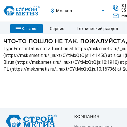
8 
55
Москва
ms
каталог
сервис
технический раздел
ЧТО-ТО ПОШЛО НЕ ТАК. ПОЖАЛУЙСТА
TypeError: ml.at is not a function at https://msk.smetiz.ru/
(https://msk.smetiz.ru/_nuxt/CYtMxQtQ.js:14:1456) at s.call 
Bl.run (https://msk.smetiz.ru/_nuxt/CYtMxQtQ.js:10:1910) at
PL (https://msk.smetiz.ru/_nuxt/CYtMxQtQ.js:10:16736) at $
КОМПАНИЯ
История компании