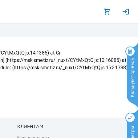
t/CYtMxQtQ.js:14:1385) at Gr
 fn] (https://msk.smetiz.ru/_nuxt/CYtMxQtQ.js:10:16085) at
Калькулятор веса
eduler (https://msk.smetiz.ru/_nuxt/CYtMxQtQ.js:15:31788) at
КЛИЕНТАМ
Калькуляторы