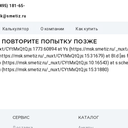
(495) 181-65-
k@smetiz.ru
калькулятор
о компании
как купить
, ПОВТОРИТЕ ПОПЫТКУ ПОЗЖЕ
_nuxt/CYtMxQtQ.js:1773:60894 at Ys (https://msk.smetiz.ru/_nux
(https://msk.smetiz.ru/_nuxt/CYtMxQtQ.js:15:31679) at Bl.d [as
 p (https://msk.smetiz.ru/_nuxt/CYtMxQtQ.js:10:16543) at s.sch
u (https://msk.smetiz.ru/_nuxt/CYtMxQtQ.js:15:31880)
СЕРВИС
КАТАЛОГ
Доставка
Анкеры