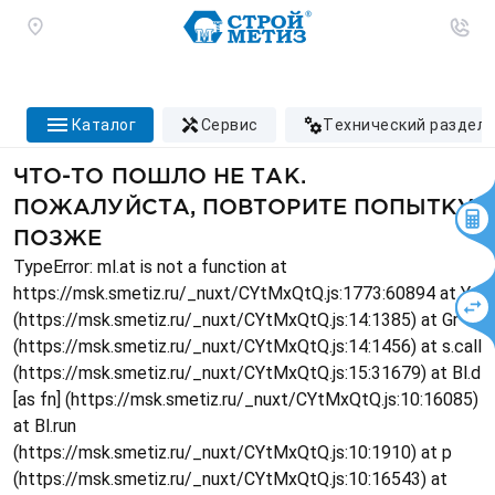
каталог
сервис
технический раздел
ЧТО-ТО ПОШЛО НЕ ТАК.
ПОЖАЛУЙСТА, ПОВТОРИТЕ ПОПЫТКУ
ПОЗЖЕ
TypeError: ml.at is not a function at
https://msk.smetiz.ru/_nuxt/CYtMxQtQ.js:1773:60894 at Ys
(https://msk.smetiz.ru/_nuxt/CYtMxQtQ.js:14:1385) at Gr
(https://msk.smetiz.ru/_nuxt/CYtMxQtQ.js:14:1456) at s.call
(https://msk.smetiz.ru/_nuxt/CYtMxQtQ.js:15:31679) at Bl.d
[as fn] (https://msk.smetiz.ru/_nuxt/CYtMxQtQ.js:10:16085)
at Bl.run
(https://msk.smetiz.ru/_nuxt/CYtMxQtQ.js:10:1910) at p
(https://msk.smetiz.ru/_nuxt/CYtMxQtQ.js:10:16543) at