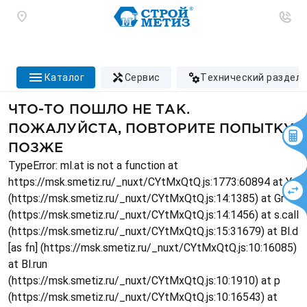
каталог
сервис
технический раздел
ЧТО-ТО ПОШЛО НЕ ТАК.
ПОЖАЛУЙСТА, ПОВТОРИТЕ ПОПЫТКУ
ПОЗЖЕ
TypeError: ml.at is not a function at
https://msk.smetiz.ru/_nuxt/CYtMxQtQ.js:1773:60894 at Ys
(https://msk.smetiz.ru/_nuxt/CYtMxQtQ.js:14:1385) at Gr
(https://msk.smetiz.ru/_nuxt/CYtMxQtQ.js:14:1456) at s.call
(https://msk.smetiz.ru/_nuxt/CYtMxQtQ.js:15:31679) at Bl.d
[as fn] (https://msk.smetiz.ru/_nuxt/CYtMxQtQ.js:10:16085)
at Bl.run
(https://msk.smetiz.ru/_nuxt/CYtMxQtQ.js:10:1910) at p
(https://msk.smetiz.ru/_nuxt/CYtMxQtQ.js:10:16543) at