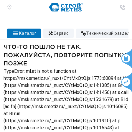
каталог
сервис
технический раздел
ЧТО-ТО ПОШЛО НЕ ТАК.
ПОЖАЛУЙСТА, ПОВТОРИТЕ ПОПЫТКУ
ПОЗЖЕ
TypeError: ml.at is not a function at
https://msk.smetiz.ru/_nuxt/CYtMxQtQ.js:1773:60894 at Ys
(https://msk.smetiz.ru/_nuxt/CYtMxQtQ.js:14:1385) at Gr
(https://msk.smetiz.ru/_nuxt/CYtMxQtQ.js:14:1456) at s.call
(https://msk.smetiz.ru/_nuxt/CYtMxQtQ.js:15:31679) at Bl.d
[as fn] (https://msk.smetiz.ru/_nuxt/CYtMxQtQ.js:10:16085)
at Bl.run
(https://msk.smetiz.ru/_nuxt/CYtMxQtQ.js:10:1910) at p
(https://msk.smetiz.ru/_nuxt/CYtMxQtQ.js:10:16543) at