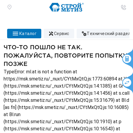
каталог
сервис
технический раздел
ЧТО-ТО ПОШЛО НЕ ТАК.
ПОЖАЛУЙСТА, ПОВТОРИТЕ ПОПЫТКУ
ПОЗЖЕ
TypeError: ml.at is not a function at
https://msk.smetiz.ru/_nuxt/CYtMxQtQ.js:1773:60894 at Ys
(https://msk.smetiz.ru/_nuxt/CYtMxQtQ.js:14:1385) at Gr
(https://msk.smetiz.ru/_nuxt/CYtMxQtQ.js:14:1456) at s.call
(https://msk.smetiz.ru/_nuxt/CYtMxQtQ.js:15:31679) at Bl.d
[as fn] (https://msk.smetiz.ru/_nuxt/CYtMxQtQ.js:10:16085)
at Bl.run
(https://msk.smetiz.ru/_nuxt/CYtMxQtQ.js:10:1910) at p
(https://msk.smetiz.ru/_nuxt/CYtMxQtQ.js:10:16543) at