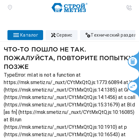
каталог
сервис
технический раздел
ЧТО-ТО ПОШЛО НЕ ТАК.
ПОЖАЛУЙСТА, ПОВТОРИТЕ ПОПЫТКУ
ПОЗЖЕ
TypeError: ml.at is not a function at
https://msk.smetiz.ru/_nuxt/CYtMxQtQ.js:1773:60894 at Ys
(https://msk.smetiz.ru/_nuxt/CYtMxQtQ.js:14:1385) at Gr
(https://msk.smetiz.ru/_nuxt/CYtMxQtQ.js:14:1456) at s.call
(https://msk.smetiz.ru/_nuxt/CYtMxQtQ.js:15:31679) at Bl.d
[as fn] (https://msk.smetiz.ru/_nuxt/CYtMxQtQ.js:10:16085)
at Bl.run
(https://msk.smetiz.ru/_nuxt/CYtMxQtQ.js:10:1910) at p
(https://msk.smetiz.ru/_nuxt/CYtMxQtQ.js:10:16543) at